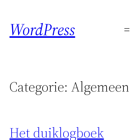
Ga
naar
WordPress
de
inhoud
Categorie:
Algemeen
Het duiklogboek