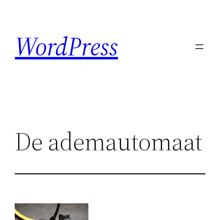
Ga
naar
WordPress
de
inhoud
De ademautomaat